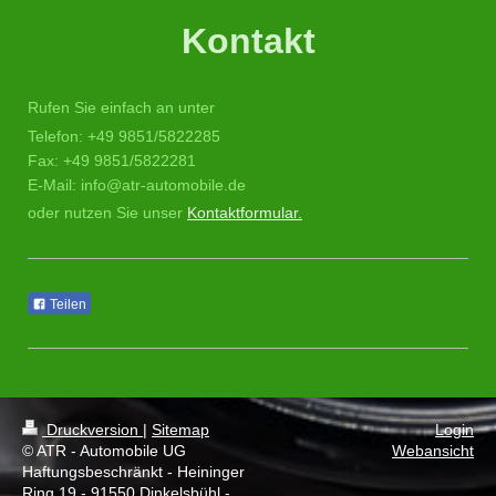
Kontakt
Rufen Sie einfach an unter
Telefon: +49 9851/5822285
Fax: +49 9851/5822281
E-Mail: info@atr-automobile.de
oder nutzen Sie unser
Kontaktformular.
Teilen
Druckversion
|
Sitemap
Login
© ATR - Automobile UG
Webansicht
Haftungsbeschränkt - Heininger
Ring 19 - 91550 Dinkelsbühl -