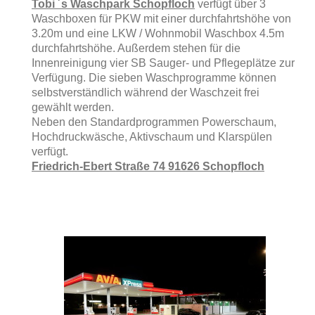
Tobi ´s Waschpark Schopfloch
verfügt über 3
Waschboxen für PKW mit einer durchfahrtshöhe von
3.20m und eine LKW / Wohnmobil Waschbox 4.5m
durchfahrtshöhe. Außerdem stehen für die
Innenreinigung vier SB Sauger- und Pflegeplätze zur
Verfügung. Die sieben Waschprogramme können
selbstverständlich während der Waschzeit frei
gewählt werden.
Neben den Standardprogrammen Powerschaum,
Hochdruckwäsche, Aktivschaum und Klarspülen
verfügt.
Friedrich-Ebert Straße 74 91626 Schopfloch