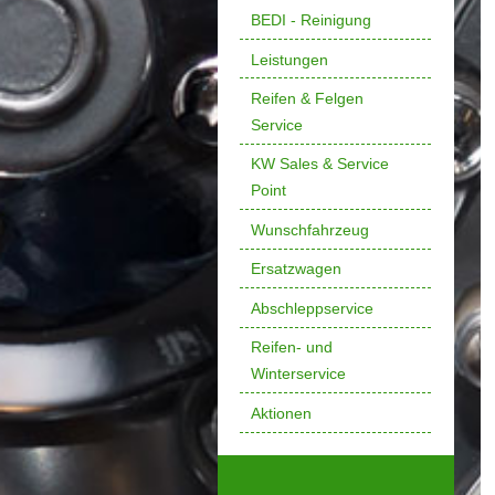
BEDI - Reinigung
Leistungen
Reifen & Felgen
Service
KW Sales & Service
Point
Wunschfahrzeug
Ersatzwagen
Abschleppservice
Reifen- und
Winterservice
Aktionen